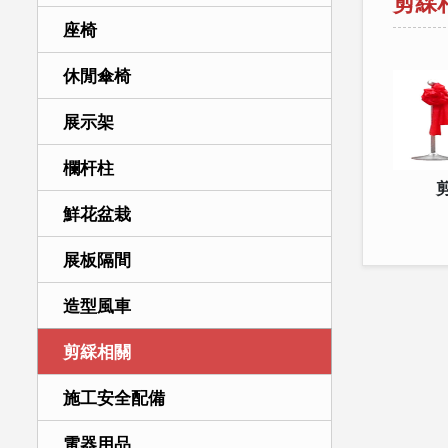
剪綵
座椅
休閒傘椅
展示架
欄杆柱
鮮花盆栽
展板隔間
造型風車
剪綵相關
施工安全配備
電器用品