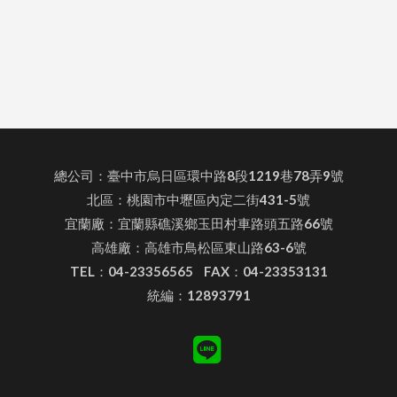
總公司：臺中市烏日區環中路8段1219巷78弄9號
北區：桃園市中壢區內定二街431-5號
宜蘭廠：宜蘭縣礁溪鄉玉田村車路頭五路66號
高雄廠：高雄市鳥松區東山路63-6號
TEL：04-23356565 FAX：04-23353131
統編：12893791