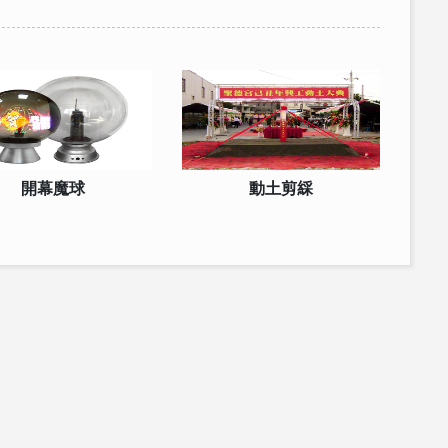
開幕魔球
動土剪綵