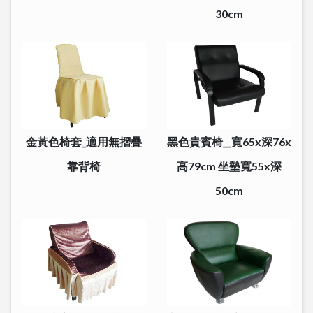
30cm
金黃色椅套_適用無摺疊
黑色貴賓椅__寬65x深76x
靠背椅
高79cm 坐墊寬55x深
50cm