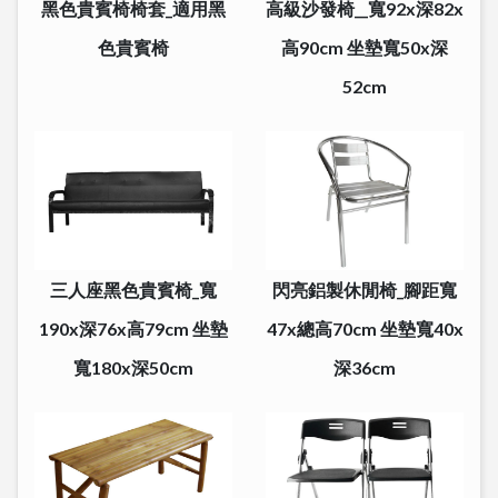
黑色貴賓椅椅套_適用黑
高級沙發椅__寬92x深82x
色貴賓椅
高90cm 坐墊寬50x深
52cm
三人座黑色貴賓椅_寬
閃亮鋁製休閒椅_腳距寬
190x深76x高79cm 坐墊
47x總高70cm 坐墊寬40x
寬180x深50cm
深36cm