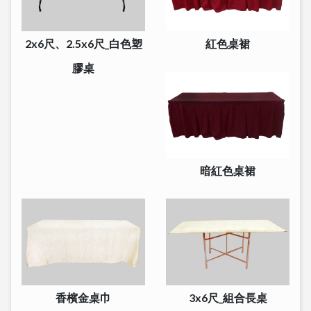
2x6尺、2.5x6尺_白色塑
紅色桌裙
膠桌
暗紅色桌裙
香檳金桌巾
3x6尺_組合長桌