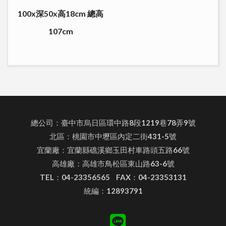
100x深50x高18cm 總高
107cm
總公司：臺中市烏日區環中路8段1219巷78弄9號
北區：桃園市中壢區內定二街431-5號
宜蘭廠：宜蘭縣礁溪鄉玉田村車路頭五路66號
高雄廠：高雄市鳥松區東山路63-6號
TEL：04-23356565 FAX：04-23353131
統編：12893791