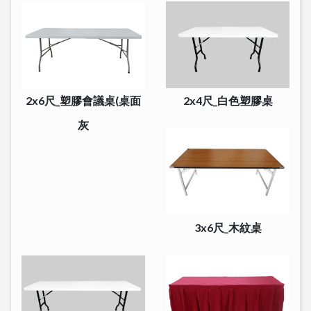
2x6尺_塑膠會議桌(桌面
2x4尺_白色塑膠桌
灰
3x6尺_木紋桌