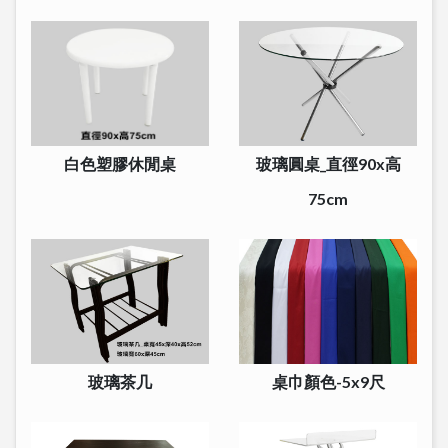
白色塑膠休閒桌
玻璃圓桌_直徑90x高
75cm
玻璃茶几
桌巾顏色-5x9尺