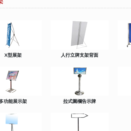
架
X型展架
人行立牌支架背面
多功能展示架
拉式圍欄告示牌