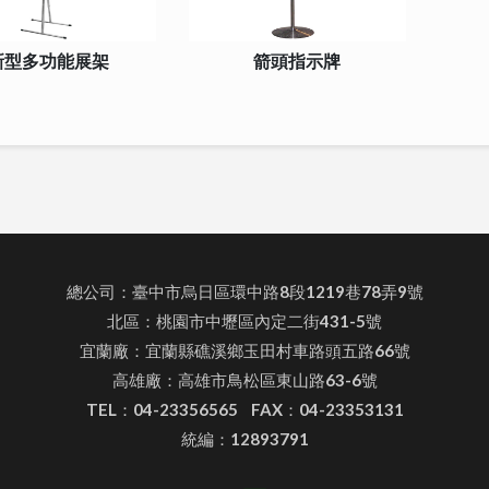
新型多功能展架
箭頭指示牌
總公司：臺中市烏日區環中路8段1219巷78弄9號
北區：桃園市中壢區內定二街431-5號
宜蘭廠：宜蘭縣礁溪鄉玉田村車路頭五路66號
高雄廠：高雄市鳥松區東山路63-6號
TEL：04-23356565 FAX：04-23353131
統編：12893791