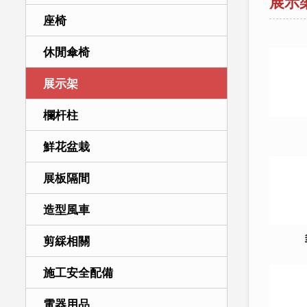
展示
座椅
休閒傘椅
展示架
欄杆柱
鮮花盆栽
展板隔間
造型風車
剪綵相關
施工安全配備
電器用品