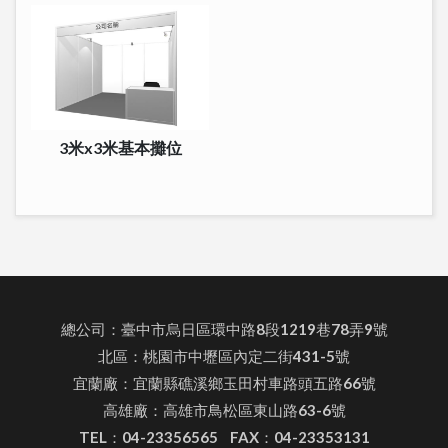
3米x3米基本攤位
總公司：臺中市烏日區環中路8段1219巷78弄9號
北區：桃園市中壢區內定二街431-5號
宜蘭廠：宜蘭縣礁溪鄉玉田村車路頭五路66號
高雄廠：高雄市鳥松區東山路63-6號
TEL：04-23356565 FAX：04-23353131