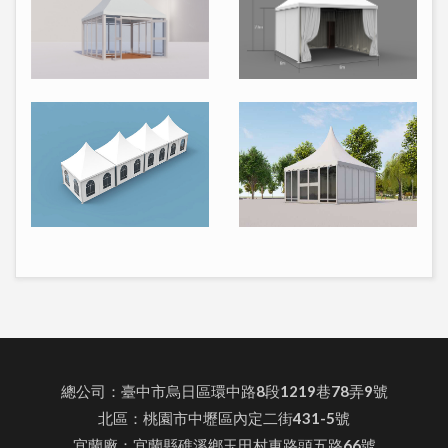
總公司：臺中市烏日區環中路8段1219巷78弄9號
北區：桃園市中壢區內定二街431-5號
宜蘭廠：宜蘭縣礁溪鄉玉田村車路頭五路66號