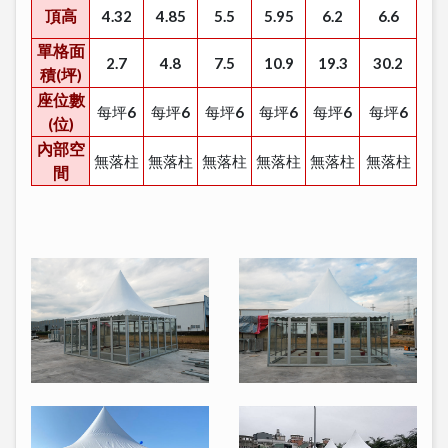
頂高
4.32
4.85
5.5
5.95
6.2
6.6
單格面
2.7
4.8
7.5
10.9
19.3
30.2
積(坪)
座位數
每坪6
每坪6
每坪6
每坪6
每坪6
每坪6
(位)
內部空
無落柱
無落柱
無落柱
無落柱
無落柱
無落柱
間