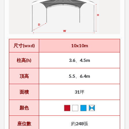
尺寸(wxd)
10x10m
柱高(h)
3.6、4.5m
頂高
5.5、6.4m
面積
31坪
顏色
座位數
約248張