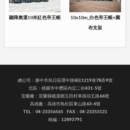
聽障奧運10米紅色帝王帳
10x10m_白色帝王帳+圍
布支架
總公司：臺中市烏日區環中路8段1219巷78弄9號
北區：桃園市中壢區內定二街431-5號
宜蘭廠：宜蘭縣礁溪鄉玉田村車路頭五路66號
高雄廠：高雄市鳥松區東山路63-6號
TEL：04-23356565 FAX：04-23353131
統編：12893791