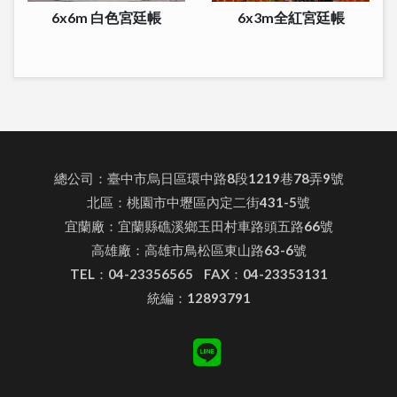
6x6m 白色宮廷帳
6x3m全紅宮廷帳
總公司：臺中市烏日區環中路8段1219巷78弄9號
北區：桃園市中壢區內定二街431-5號
宜蘭廠：宜蘭縣礁溪鄉玉田村車路頭五路66號
高雄廠：高雄市鳥松區東山路63-6號
TEL：04-23356565 FAX：04-23353131
統編：12893791