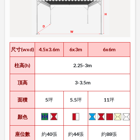
尺寸(wxd)
4.5x3.6m
6x3m
6x6m
柱高(h)
2.25-3m
頂高
3-3.5m
面積
5坪
5.5坪
11坪
顏色
座位數
約40張
約44張
約88張