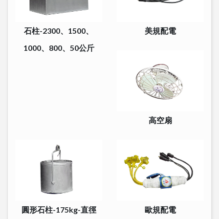
石柱-2300、1500、
美規配電
1000、800、50公斤
高空扇
圓形石柱-175kg-直徑
歐規配電