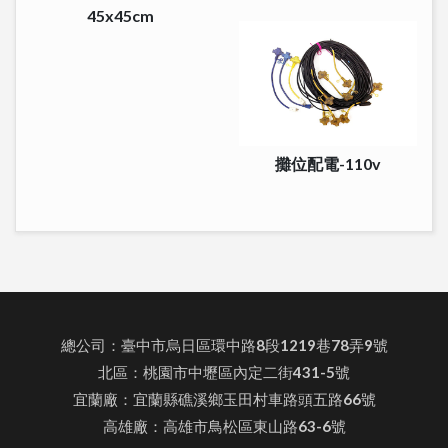
45x45cm
攤位配電-110v
總公司：臺中市烏日區環中路8段1219巷78弄9號
北區：桃園市中壢區內定二街431-5號
宜蘭廠：宜蘭縣礁溪鄉玉田村車路頭五路66號
高雄廠：高雄市鳥松區東山路63-6號