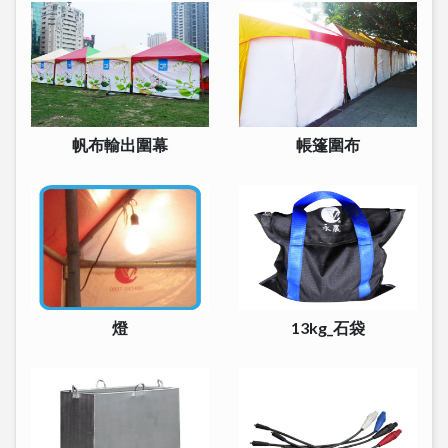
帆布輸出圍幕
帳篷圍布
燈
13kg_石袋