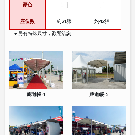
顏色
座位數
約21張
約42張
● 另有特殊尺寸，歡迎洽詢
廊道帳-1
廊道帳-2