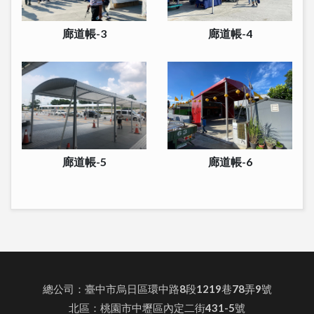
廊道帳-3
廊道帳-4
廊道帳-5
廊道帳-6
總公司：臺中市烏日區環中路8段1219巷78弄9號
北區：桃園市中壢區內定二街431-5號