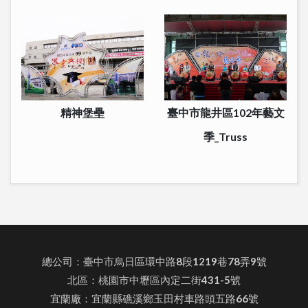
精神堡壘
臺中市龍井區102年藝文
季_Truss
總公司：臺中市烏日區環中路8段1219巷78弄9號
北區：桃園市中壢區內定二街431-5號
宜蘭廠：宜蘭縣礁溪鄉玉田村車路頭五路66號