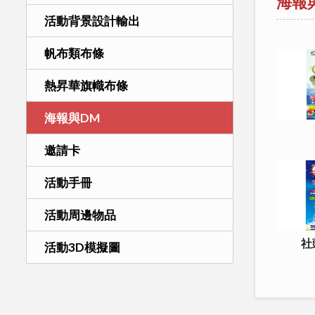
海報
活動背景設計輸出
帆布類布條
熱昇華旗幟布條
海報與DM
邀請卡
活動手冊
活動周邊物品
社
活動3D模擬圖