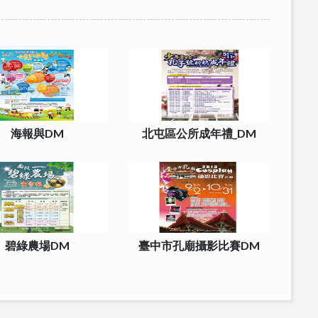
海報與DM
北屯區公所成年禮_DM
碧綠農場DM
臺中市孔廟攝影比賽DM