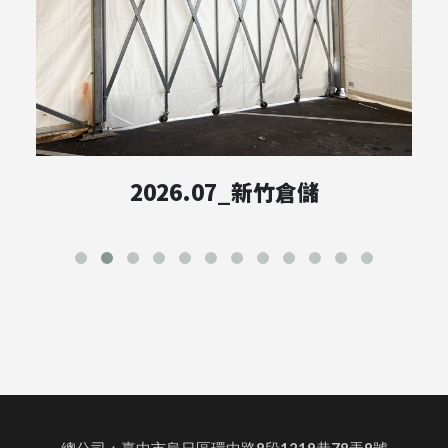
2026.07_新竹倉儲
總公司：臺中市烏日區環中路8段1219巷78弄9號